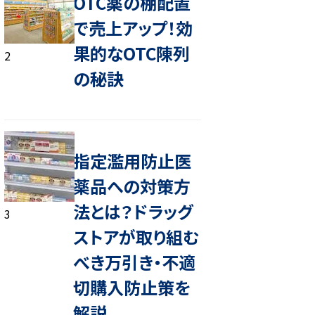
OTC薬の棚配置
で売上アップ！効
果的なOTC陳列
2
の秘訣
指定濫用防止医
薬品への対策方
法とは？ドラッグ
3
ストアが取り組む
べき万引き・不適
切購入防止策を
解説