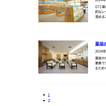
OTC
的なレ
高めるこ
薬局
2024
薬局の
要素で
るため
1
2