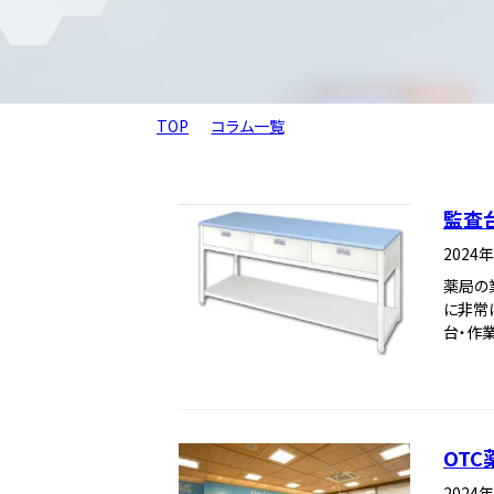
TOP
コラム一覧
監査
2024
薬局の
に非常
台・作
OT
2024